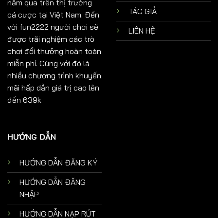
năm qua trên thị trường
TÁC GIẢ
cá cược tại Việt Nam. Đến
với fun2222 người chơi sẽ
LIÊN HỆ
được trãi nghiệm các trò
chơi đổi thưởng hoàn toàn
miễn phí. Cùng với đó là
nhiều chương trình khuyến
mãi hấp dẫn giá trị cao lên
đến 639k
HƯỚNG DẪN
HƯỚNG DẪN ĐĂNG KÝ
HƯỚNG DẪN ĐĂNG
NHẬP
HƯỚNG DẪN NẠP RÚT