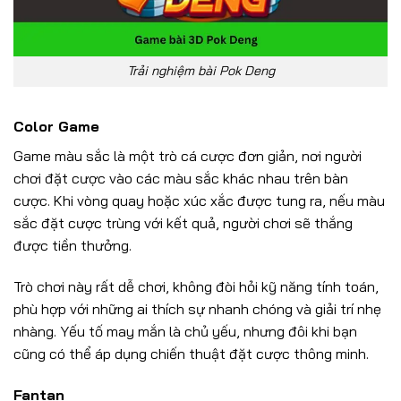
Trải nghiệm bài Pok Deng
Color Game
Game màu sắc là một trò cá cược đơn giản, nơi người
chơi đặt cược vào các màu sắc khác nhau trên bàn
cược. Khi vòng quay hoặc xúc xắc được tung ra, nếu màu
sắc đặt cược trùng với kết quả, người chơi sẽ thắng
được tiền thưởng.
Trò chơi này rất dễ chơi, không đòi hỏi kỹ năng tính toán,
phù hợp với những ai thích sự nhanh chóng và giải trí nhẹ
nhàng. Yếu tố may mắn là chủ yếu, nhưng đôi khi bạn
cũng có thể áp dụng chiến thuật đặt cược thông minh.
Fantan