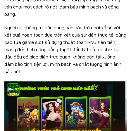
ván chơi một cách rõ nét, đảm bảo minh bạch và công
bằng.
Ngoài ra, chúng tôi còn cung cấp các trò chơi xổ số với
kết quả hoàn toàn dựa trên kết quả sự kiện thực tế, cùng
các tựa game slot sử dụng thuật toán RNG tiên tiến,
mang đến tính công bằng tuyệt đối. Tất cả trò chơi tại
đây đều có giao diện trực quan, không cần tải xuống,
đảm bảo tính tiện lợi, minh bạch và chất lượng hình ảnh
sắc nét.