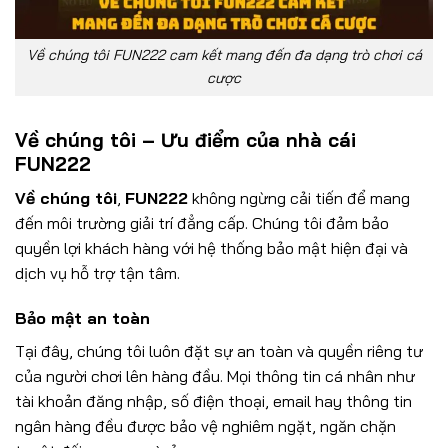
Về chúng tôi FUN222 cam kết mang đến đa dạng trò chơi cá
cược
Về chúng tôi – Ưu điểm của nhà cái
FUN222
Về chúng tôi
,
FUN222
không ngừng cải tiến để mang
đến môi trường giải trí đẳng cấp. Chúng tôi đảm bảo
quyền lợi khách hàng với hệ thống bảo mật hiện đại và
dịch vụ hỗ trợ tận tâm.
Bảo mật an toàn
Tại đây, chúng tôi luôn đặt sự an toàn và quyền riêng tư
của người chơi lên hàng đầu. Mọi thông tin cá nhân như
tài khoản đăng nhập, số điện thoại, email hay thông tin
ngân hàng đều được bảo vệ nghiêm ngặt, ngăn chặn