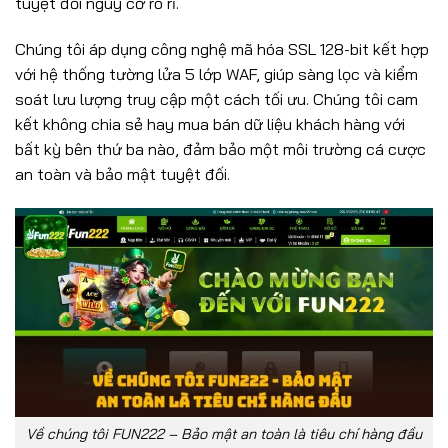
tuyệt đối nguy cơ rò rỉ.
Chúng tôi áp dụng công nghệ mã hóa SSL 128-bit kết hợp
với hệ thống tường lửa 5 lớp WAF, giúp sàng lọc và kiểm
soát lưu lượng truy cập một cách tối ưu. Chúng tôi cam
kết không chia sẻ hay mua bán dữ liệu khách hàng với
bất kỳ bên thứ ba nào, đảm bảo một môi trường cá cược
an toàn và bảo mật tuyệt đối.
Về chúng tôi FUN222 – Bảo mật an toàn là tiêu chí hàng đầu