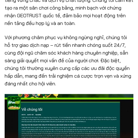
tiếng vững chắc và dịch vụ chất lượng. Chúng tôi cam kết
tạo ra một sân chơi công bằng, minh bạch với chứng
nhận GEOTRUST quốc tế, đảm bảo mọi hoạt động trên
nền tảng đều hợp lý và an toàn.
Với phương châm phục vụ không ngừng nghỉ, chúng tôi
hỗ trợ giao dịch nạp – rút tiền nhanh chóng suốt 24/7,
cùng đội ngũ chăm sóc khách hàng chuyên nghiệp, sẵn
sàng giải quyết mọi vấn đề của người chơi. Đặc biệt,
chúng tôi thường xuyên cung cấp các ưu đãi độc quyền
hấp dẫn, mang đến trải nghiệm cá cược trọn vẹn và xứng
đáng nhất cho hội viên.