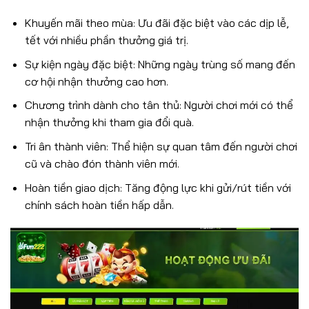
Khuyến mãi theo mùa: Ưu đãi đặc biệt vào các dịp lễ,
tết với nhiều phần thưởng giá trị.
Sự kiện ngày đặc biệt: Những ngày trùng số mang đến
cơ hội nhận thưởng cao hơn.
Chương trình dành cho tân thủ: Người chơi mới có thể
nhận thưởng khi tham gia đổi quà.
Tri ân thành viên: Thể hiện sự quan tâm đến người chơi
cũ và chào đón thành viên mới.
Hoàn tiền giao dịch: Tăng động lực khi gửi/rút tiền với
chính sách hoàn tiền hấp dẫn.