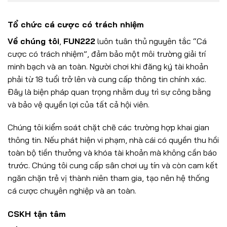
Tổ chức cá cược có trách nhiệm
Về chúng tôi
,
FUN222
luôn tuân thủ nguyên tắc “Cá
cược có trách nhiệm”, đảm bảo một môi trường giải trí
minh bạch và an toàn. Người chơi khi đăng ký tài khoản
phải từ 18 tuổi trở lên và cung cấp thông tin chính xác.
Đây là biện pháp quan trọng nhằm duy trì sự công bằng
và bảo vệ quyền lợi của tất cả hội viên.
Chúng tôi kiểm soát chặt chẽ các trường hợp khai gian
thông tin. Nếu phát hiện vi phạm, nhà cái có quyền thu hồi
toàn bộ tiền thưởng và khóa tài khoản mà không cần báo
trước. Chúng tôi cung cấp sân chơi uy tín và còn cam kết
ngăn chặn trẻ vị thành niên tham gia, tạo nên hệ thống
cá cược chuyên nghiệp và an toàn.
CSKH tận tâm