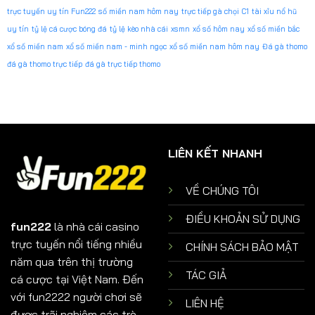
trực tuyến uy tín Fun222
số miền nam hôm nay
trực tiếp gà chọi C1
tài xỉu nổ hũ
uy tín
tỷ lệ cá cược bóng đá
tỷ lệ kèo nhà cái
xsmn
xổ số hôm nay
xổ số miền bắc
xổ số miền nam
xổ số miền nam - minh ngọc
xổ số miền nam hôm nay
Đá gà thomo
đá gà thomo trực tiếp
đá gà trực tiếp thomo
LIÊN KẾT NHANH
VỀ CHÚNG TÔI
ĐIỀU KHOẢN SỬ DỤNG
fun222
là nhà cái casino
trực tuyến nổi tiếng nhiều
CHÍNH SÁCH BẢO MẬT
năm qua trên thị trường
TÁC GIẢ
cá cược tại Việt Nam. Đến
với fun2222 người chơi sẽ
LIÊN HỆ
được trãi nghiệm các trò