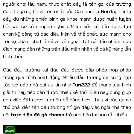
người chơi lâu năm, thực chất đây là tên gọi của trường
đấu đá gà uy tín và lớn nhất của Campuchia. Nơi đây hội tụ
đầy đủ những chiến binh gà khỏe mạnh được huấn luyện
bởi các sư kê chuyên nghiệp. Mỗi chiến kê đều được lựa
chọn kỹ càng từ các điều kiện về thể chất, sức mạnh cho
tới sự chăm chút tỉ mỉ về vẻ ngoài. Tất cả đều nhằm mục
đích mang đến những trận đấu mãn nhãn về cả kỹ năng lẫn
hình thức.
Các đấu trường tại đây đều được cấp phép hợp pháp
trong quá trình hoạt động. Nhiều đấu trường đã cùng hợp
tác với các nhà cái uy tín như
Fun222
để mang loại hình
giải trí này tiếp cận được nhiều kê thủ. Điều này cũng giúp
cho việc đặt cược trở nên dễ dàng hơn, thay vì các game
thủ phải đến tận đấu trường thì giờ đây việc ngồi nhà theo
dõi
trực tiếp đá gà thomo
trở nên tiện lợi hơn rất nhiều.