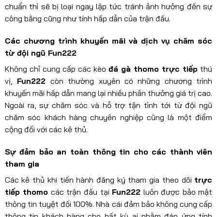
chuẩn thì sẽ bị loại ngay lập tức tránh ảnh hưởng đến sự
công bằng cũng như tính hấp dẫn của trận đấu.
Các chương trình khuyến mãi và dịch vụ chăm sóc
từ đội ngũ Fun222
Không chỉ cung cấp các kèo
đá gà thomo trực tiếp
thú
vị,
Fun222
còn thường xuyên có những chương trình
khuyến mãi hấp dẫn mang lại nhiều phần thưởng giá trị cao.
Ngoài ra, sự chăm sóc và hỗ trợ tận tình tới từ đội ngũ
chăm sóc khách hàng chuyên nghiệp cũng là một điểm
cộng đối với các kê thủ.
Sự đảm bảo an toàn thông tin cho các thành viên
tham gia
Các kê thủ khi tiến hành đăng ký tham gia theo
dõi
trực
tiếp thomo
các trận đấu tại
Fun222
luôn được bảo mật
thông tin tuyệt đối 100%. Nhà cái đảm bảo không cung cấp
thông tin khách hàng cho bất kỳ ai nhằm đáp ứng tính