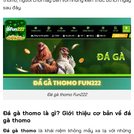
sau đây.
Đá gà thomo Fun222
Đá gà thomo là gì? Giới thiệu cơ bản về đá
gà thomo
Đá gà thomo
là khái niệm không mấy xa lạ với những