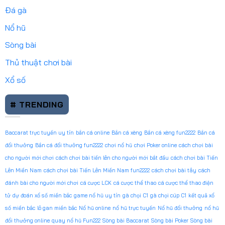
Đá gà
Nổ hũ
Sòng bài
Thủ thuật chơi bài
Xổ số
# TRENDING
Baccarat trực tuyến uy tín
bắn cá online
Bắn cá xèng
Bắn cá xèng fun2222
Bắn cá
đổi thưởng
Bắn cá đổi thưởng fun2222
chơi nổ hũ
chơi Poker online
cách chơi bài
cho người mới chơi
cách chơi bài tiến lên cho người mới bắt đầu
cách chơi bài Tiến
Lên Miền Nam
cách chơi bài Tiến Lên Miền Nam fun2222
cách chơi bài tây
cách
đánh bài cho người mới chơi
cá cược LCK
cá cược thể thao
cá cược thể thao điện
tử
dự đoán xổ số miền bắc
game nổ hũ uy tín
gà chọi C1
gà chọi cúp C1
kết quả xổ
số miền bắc
lô gan miền bắc
Nổ hũ online
nổ hũ trực tuyến
Nổ hũ đổi thưởng
nổ hũ
đổi thưởng online
quay nổ hũ Fun222
Sòng bài Baccarat
Sòng bài Poker
Sòng bài