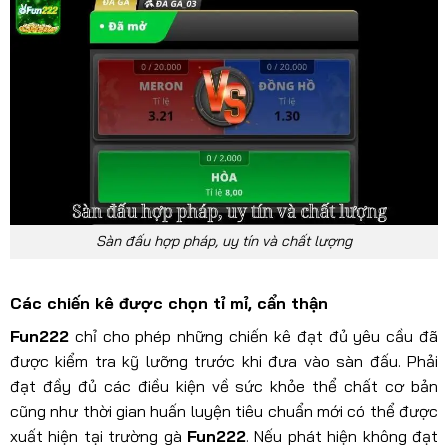
Sàn đấu hợp pháp, uy tín và chất lượng
Các chiến kê được chọn tỉ mỉ, cẩn thận
Fun222
chỉ cho phép những chiến kê đạt đủ yêu cầu đã
được kiểm tra kỹ lưỡng trước khi đưa vào sàn đấu. Phải
đạt đầy đủ các điều kiện về sức khỏe thể chất cơ bản
cũng như thời gian huấn luyện tiêu chuẩn mới có thể được
xuất hiện tại trường gà
Fun222
. Nếu phát hiện không đạt