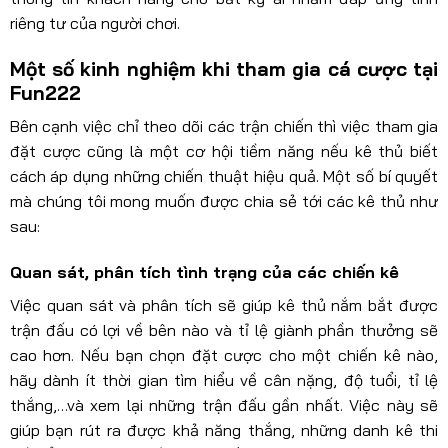
riêng tư của người chơi.
Một số kinh nghiệm khi tham gia cá cược tại
Fun222
Bên cạnh việc chỉ theo dõi các trận chiến thì việc tham gia
đặt cược cũng là một cơ hội tiềm năng nếu kê thủ biết
cách áp dụng những chiến thuật hiệu quả. Một số bí quyết
mà chúng tôi mong muốn được chia sẻ tới các kê thủ như
sau:
Quan sát, phân tích tình trạng của các chiến kê
Việc quan sát và phân tích sẽ giúp kê thủ nắm bắt được
trận đấu có lợi về bên nào và tỉ lệ giành phần thưởng sẽ
cao hơn.
Nếu bạn chọn đặt cược cho một chiến kê nào,
hãy dành ít thời gian tìm hiểu về cân nặng, độ tuổi, tỉ lệ
thắng,…và xem lại những trận đấu gần nhất. Việc này sẽ
giúp bạn rút ra được khả năng thắng, những danh kê thi