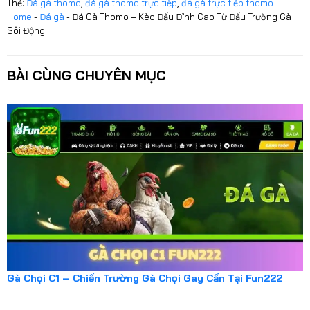
Thẻ:
Đá gà thomo
,
đá gà thomo trực tiếp
,
đá gà trực tiếp thomo
Home
-
Đá gà
-
Đá Gà Thomo – Kèo Đấu Đỉnh Cao Từ Đấu Trường Gà
Sôi Động
BÀI CÙNG CHUYÊN MỤC
Gà Chọi C1 – Chiến Trường Gà Chọi Gay Cấn Tại Fun222