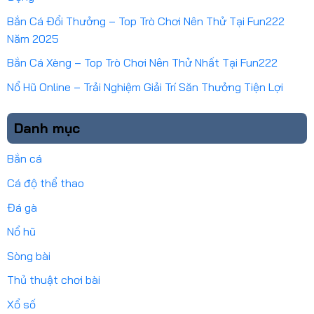
Bắn Cá Đổi Thưởng – Top Trò Chơi Nên Thử Tại Fun222
Năm 2025
Bắn Cá Xèng – Top Trò Chơi Nên Thử Nhất Tại Fun222
Nổ Hũ Online – Trải Nghiệm Giải Trí Săn Thưởng Tiện Lợi
Danh mục
Bắn cá
Cá độ thể thao
Đá gà
Nổ hũ
Sòng bài
Thủ thuật chơi bài
Xổ số