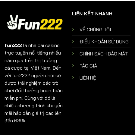
LIÊN KẾT NHANH
VỀ CHÚNG TÔI
ĐIỀU KHOẢN SỬ DỤNG
fun222
là nhà cái casino
trực tuyến nổi tiếng nhiều
CHÍNH SÁCH BẢO MẬT
năm qua trên thị trường
TÁC GIẢ
cá cược tại Việt Nam. Đến
với fun2222 người chơi sẽ
LIÊN HỆ
được trãi nghiệm các trò
chơi đổi thưởng hoàn toàn
miễn phí. Cùng với đó là
nhiều chương trình khuyến
mãi hấp dẫn giá trị cao lên
đến 639k