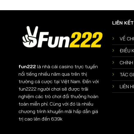
LIÊN KẾ
VỀ CH
ĐIỀU 
CHÍNH
fun222
là nhà cái casino trực tuyến
nổi tiếng nhiều năm qua trên thị
TÁC G
trường cá cược tại Việt Nam. Đến với
LIÊN H
fun2222 người chơi sẽ được trãi
nghiệm các trò chơi đổi thưởng hoàn
toàn miễn phí. Cùng với đó là nhiều
chương trình khuyến mãi hấp dẫn giá
trị cao lên đến 639k