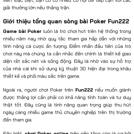
giải thưởng lớn nếu thắng trận.
Giới thiệu tổng quan sòng bài Poker Fun222
Game bài Poker
luôn là trò chơi hot trên hệ thống trong
nhiều năm nay nhờ quy tắc tham gia hấp dẫn với những
tính năng cá cược ấn tượng. Điểm nhấn đầu tiên của trò
chơi này mà chúng ta cần nhắc đến chính là thiết kế giao
diện rất sắc nét và sống động. Đây là nhờ vào sự hỗ trợ
của nhà cái khi sử dụng kỹ thuật 3D hiện đại trong khâu
thiết kế và phối màu sắc trên game.
Ngoài ra, người chơi Poker trên
Fun222
nếu muốn giành
được thắng lợi cần phải có khả năng tính toán và tư duy
thật tốt. Đây cũng là tính năng quan trọng giúp thu hút
ngày càng nhiều game thủ chuyên nghiệp trên thị trường
đến tham gia.
Đặc biệt,
chơi Poker online
trên nền tảng còn là cơ hội