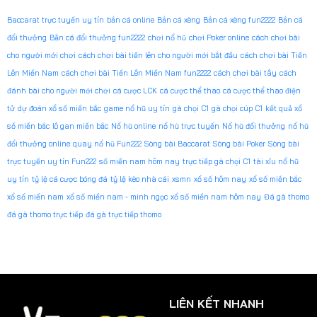
Baccarat trực tuyến uy tín
bắn cá online
Bắn cá xèng
Bắn cá xèng fun2222
Bắn cá
đổi thưởng
Bắn cá đổi thưởng fun2222
chơi nổ hũ
chơi Poker online
cách chơi bài
cho người mới chơi
cách chơi bài tiến lên cho người mới bắt đầu
cách chơi bài Tiến
Lên Miền Nam
cách chơi bài Tiến Lên Miền Nam fun2222
cách chơi bài tây
cách
đánh bài cho người mới chơi
cá cược LCK
cá cược thể thao
cá cược thể thao điện
tử
dự đoán xổ số miền bắc
game nổ hũ uy tín
gà chọi C1
gà chọi cúp C1
kết quả xổ
số miền bắc
lô gan miền bắc
Nổ hũ online
nổ hũ trực tuyến
Nổ hũ đổi thưởng
nổ hũ
đổi thưởng online
quay nổ hũ Fun222
Sòng bài Baccarat
Sòng bài Poker
Sòng bài
trực tuyến uy tín Fun222
số miền nam hôm nay
trực tiếp gà chọi C1
tài xỉu nổ hũ
uy tín
tỷ lệ cá cược bóng đá
tỷ lệ kèo nhà cái
xsmn
xổ số hôm nay
xổ số miền bắc
xổ số miền nam
xổ số miền nam - minh ngọc
xổ số miền nam hôm nay
Đá gà thomo
đá gà thomo trực tiếp
đá gà trực tiếp thomo
LIÊN KẾT NHANH