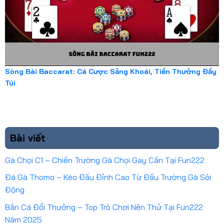
Sòng Bài Baccarat: Cá Cược Sảng Khoái, Tiền Thưởng Đầy
Túi
Bài viết
Gà Chọi C1 – Chiến Trường Gà Chọi Gay Cấn Tại Fun222
Đá Gà Thomo – Kèo Đấu Đỉnh Cao Từ Đấu Trường Gà Sôi
Động
Bắn Cá Đổi Thưởng – Top Trò Chơi Nên Thử Tại Fun222
Năm 2025