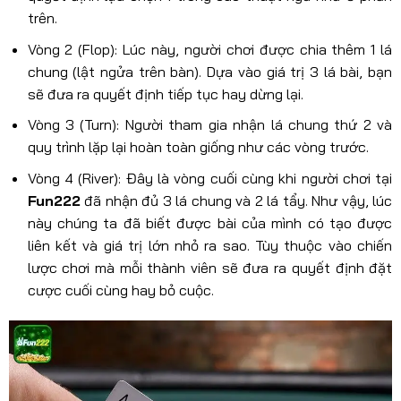
trên.
Vòng 2 (Flop): Lúc này, người chơi được chia thêm 1 lá
chung (lật ngửa trên bàn). Dựa vào giá trị 3 lá bài, bạn
sẽ đưa ra quyết định tiếp tục hay dừng lại.
Vòng 3 (Turn): Người tham gia nhận lá chung thứ 2 và
quy trình lặp lại hoàn toàn giống như các vòng trước.
Vòng 4 (River): Đây là vòng cuối cùng khi người chơi tại
Fun222
đã nhận đủ 3 lá chung và 2 lá tẩy. Như vậy, lúc
này chúng ta đã biết được bài của mình có tạo được
liên kết và giá trị lớn nhỏ ra sao. Tùy thuộc vào chiến
lược chơi mà mỗi thành viên sẽ đưa ra quyết định đặt
cược cuối cùng hay bỏ cuộc.