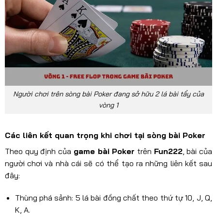
Người chơi trên sòng bài Poker đang sở hữu 2 lá bài tẩy của
vòng 1
Các liên kết quan trọng khi chơi tại sòng bài Poker
Theo quy định của
game bài Poker
trên
Fun222
, bài của
người chơi và nhà cái sẽ có thể tạo ra những liên kết sau
đây:
Thùng phá sảnh: 5 lá bài đồng chất theo thứ tự 10, J, Q,
K, A.